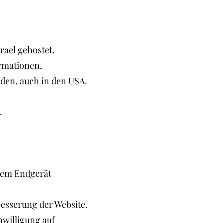
srael gehostet.
ormationen,
den, auch in den USA.
.
hrem Endgerät
besserung der Website.
nwilligung auf