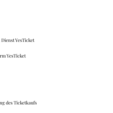
 Dienst YesTicket
orm YesTicket
ng des Ticketkaufs