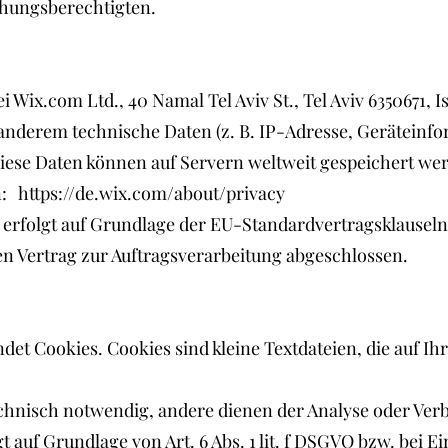
ehungsberechtigten.
 Wix.com Ltd., 40 Namal Tel Aviv St., Tel Aviv 6350671, I
 anderem technische Daten (z. B. IP-Adresse, Geräteinf
iese Daten können auf Servern weltweit gespeichert wer
: https://de.wix.com/about/privacy
erfolgt auf Grundlage der EU-Standardvertragsklauseln
en Vertrag zur Auftragsverarbeitung abgeschlossen.
et Cookies. Cookies sind kleine Textdateien, die auf I
echnisch notwendig, andere dienen der Analyse oder Ver
 auf Grundlage von Art. 6 Abs. 1 lit. f DSGVO bzw. bei Ei